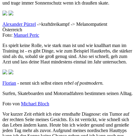
und trage immer Sonnenschutz wenn ich draußen skate.
Alexander Pürzel
->kraftdreikampf -> Melanompatient
Österreich
Foto:
Manuel Peric
Es spielt keine Rolle, wie stark man ist und wie knallhart man im
Training ist - es gibt Dinge, wie zum Beispiel Hautkrebs, die stärker
sind als du, sobald sie groß genug sind. Also sei schnell, geh zum
Arzt und lass deine Haut mindestens einmal im Jahr untersuchen.
Florian
- nennt sich selbst einen
rebel of postmodern.
Surfen, Skateboarden und Motorradfahren bestimmen seinen Alltag.
Foto von
Michael Bloch
Vor kurzer Zeit erhielt ich eine ernsthafte Diagnose: ein Tumor auf
der rechten Seite meines Gesichts. Es ist verrückt, wie schnell sich
das Leben ändern kann. Heute bin ich wieder gesund und genieße
jeden Tag mehr als zuvor. Aufgrund meines nordischen Hauttyps
kann ich der Sonne keine Chance geben und ich kann euch nur