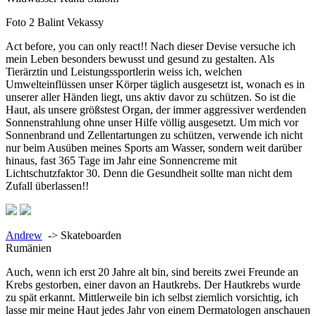
Foto 2 Balint Vekassy
Act before, you can only react!! Nach dieser Devise versuche ich
mein Leben besonders bewusst und gesund zu gestalten. Als
Tierärztin und Leistungssportlerin weiss ich, welchen
Umwelteinflüssen unser Körper täglich ausgesetzt ist, wonach es in
unserer aller Händen liegt, uns aktiv davor zu schützen. So ist die
Haut, als unsere größstest Organ, der immer aggressiver werdenden
Sonnenstrahlung ohne unser Hilfe völlig ausgesetzt. Um mich vor
Sonnenbrand und Zellentartungen zu schützen, verwende ich nicht
nur beim Ausüben meines Sports am Wasser, sondern weit darüber
hinaus, fast 365 Tage im Jahr eine Sonnencreme mit
Lichtschutzfaktor 30. Denn die Gesundheit sollte man nicht dem
Zufall überlassen!!
Andrew
->
Skateboarden
Rumänien
Auch, wenn ich erst 20 Jahre alt bin, sind bereits zwei Freunde an
Krebs gestorben, einer davon an Hautkrebs. Der Hautkrebs wurde
zu spät erkannt. Mittlerweile bin ich selbst ziemlich vorsichtig, ich
lasse mir meine Haut jedes Jahr von einem Dermatologen anschauen