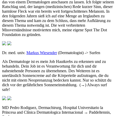
das von einem Dermatologen anschauen zu lassen. Ich folgte seinem
Ratschlag und, der langen (medizinischen) Rede kurzer Sinn, dieser
harmlose Fleck war ein bereits weit fortgeschrittenes Melanom. In
den folgenden Jahren sieß ich auf eine Menge an Irrglauben zu
diesem Thema und kam zu dem Schluss, dass mehr Aufklärung zu
diesem Thema notwendig ist. Die weit verbreiteten
Missverständnisse motivierten mich, meine eigene Spot The Dot
Foundation zu gründen.
Dr. med. univ.
Markus Wiesender
(Dermatologist) -> Surfen
Als Dermatologe ist es mein Job Hautkrebs zu erkennen und zu
behandeln. Dein Job ist es Verantwortung für dich und dir
nahestehende Personen zu übernehmen. Des Weiteren ist es
unerlässlich Sonnencreme auf die Körperteile aufzutragen, die du
nicht mit einem Neoprenanzug bedecken kannst. Nur so schützt du
dich vor der gefährlichen Sonneneinstrahlung.
(→) Always surf
safe!
MD Pedro Rodiguez,
Dermachirurg, Hospital Universitario la
Princesa and Clínica Dermatologica Internacional → Paddeltennis,