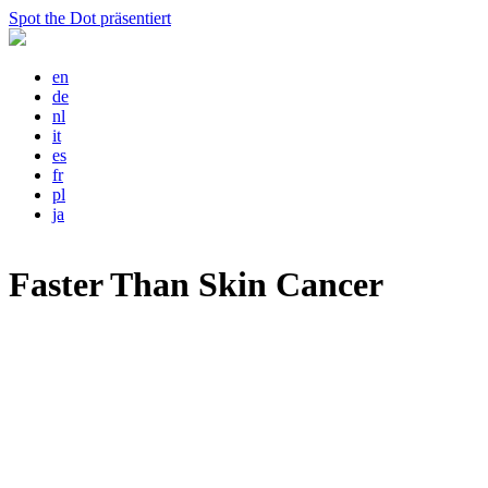
Spot the Dot präsentiert
en
de
nl
it
es
fr
pl
ja
Faster Than Skin Cancer