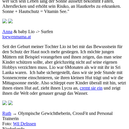
wer sich sein Leben lang der Sonne aussetzt bekommt Falten,
Altersflecken und erhöht sein Risiko, an Hautkrebs zu erkranken.
Sonne + Hautschutz = Vitamin See."
Anna
& baby Lio -> Surfen
loewenmama.at
Seit der Geburt meiner Tochter Lio ist bei mir
das Bewusstsein für
den Schutz der Haut noch mehr gestiegen. Ich möchte jungen
Müttern mit Beispiel vorangehen und ihnen zeigen, das man seine
Kinder schützen sollte, aber gleichzeitig nicht auf seine eigenen
Hobbys verzichten muss. Lio war 6Monaten als wir mit ihr in Sri
Lanka waren. Ich habe sichergestellt, dass wir sie jede Stunde mit
Sonnencreme einschmieren, sie ihren kleinen Hut trägt und wir die
Mittagssonne meide. Also schleppt eure Kinder überall mit hin, setzt
ihnen einen Hut auf, zieht ihnen Lycra an,
cremt sie ein
und zeigt
ihnen die Welt oder genauer gesagt das Wasser.
Ruth
→ Olympische Gewichtheberin, CrossFit und Personal
Trainerin
Foto:
Wil Delissen
Niederlande