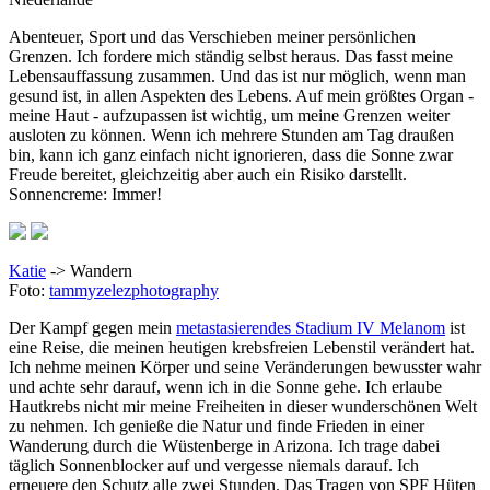
Abenteuer, Sport und das Verschieben meiner persönlichen
Grenzen. Ich fordere mich ständig selbst heraus. Das fasst meine
Lebensauffassung zusammen. Und das ist nur möglich, wenn man
gesund ist, in allen Aspekten des Lebens. Auf mein größtes Organ -
meine Haut - aufzupassen ist wichtig, um meine Grenzen weiter
ausloten zu können. Wenn ich mehrere Stunden am Tag draußen
bin, kann ich ganz einfach nicht ignorieren, dass die Sonne zwar
Freude bereitet, gleichzeitig aber auch ein Risiko darstellt.
Sonnencreme: Immer!
Katie
-> Wandern
Foto:
tammyzelezphotography
Der Kampf gegen mein
metastasierendes Stadium IV Melanom
ist
eine Reise, die meinen heutigen krebsfreien Lebenstil verändert hat.
Ich nehme meinen Körper und seine Veränderungen bewusster wahr
und achte sehr darauf, wenn ich in die Sonne gehe. Ich erlaube
Hautkrebs nicht mir meine Freiheiten in dieser wunderschönen Welt
zu nehmen. Ich genieße die Natur und finde Frieden in einer
Wanderung durch die Wüstenberge in Arizona. Ich trage dabei
täglich Sonnenblocker auf und vergesse niemals darauf. Ich
erneuere den Schutz alle zwei Stunden. Das Tragen von SPF Hüten