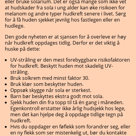
eller bruke solarium. Det er også mange som ikke vet
at hudskader fra sola i ung alder kan øke risikoen for
melanom og andre typer hudkreft senere i livet. Sørg
for å få huden sjekket jevnlig hos fastlegen eller en
hudlege.
Den gode nyheten er at sjansen for å overleve er høy
når hudkreft oppdages tidlig. Derfor er det viktig å
huske på dette:
UV-stråling er den mest forebyggbare risikofaktoren
for hudkreft. Beskytt huden mot skadelig UV-
stråling.
Bruk solkrem med minst faktor 30.
Bruk klær som beskytter huden.
Oppsøk skygge når sola er sterkest.
Barn bør beskyttes ekstra godt mot sola.
Sjekk huden din fra topp til tå én gang i måneden.
Egenkontroll erstatter ikke årlig hudsjekk hos lege,
men det kan hjelpe deg å oppdage tidlige tegn på
hudkreft.
Hvis du oppdager en føflekk som forandrer seg, eller
en ny flekk som ser mistenkelig ut, bør du kontakte