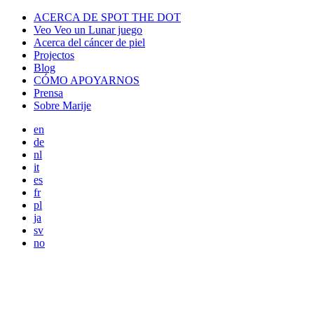
ACERCA DE SPOT THE DOT
Veo Veo un Lunar juego
Acerca del cáncer de piel
Projectos
Blog
CÓMO APOYARNOS
Prensa
Sobre Marije
en
de
nl
it
es
fr
pl
ja
sv
no