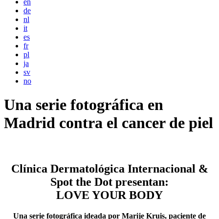
en
de
nl
it
es
fr
pl
ja
sv
no
Una serie fotográfica en
Madrid contra el cancer de piel
Clínica Dermatológica Internacional &
Spot the Dot presentan:
LOVE YOUR BODY
Una serie fotográfica ideada por Marije Kruis, paciente de