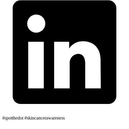
#spotthedot
#skincancerawareness