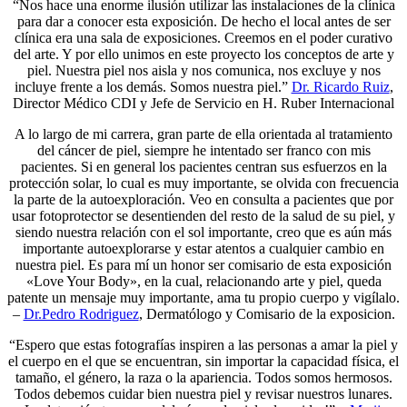
“Nos hace una enorme ilusión utilizar las instalaciones de la clínica
para dar a conocer esta exposición. De hecho el local antes de ser
clínica era una sala de exposiciones. Creemos en el poder curativo
del arte. Y por ello unimos en este proyecto los conceptos de arte y
piel. Nuestra piel nos aisla y nos comunica, nos excluye y nos
incluye frente a los demás. Somos nuestra piel.”
Dr. Ricardo Ruiz
,
Director Médico CDI y Jefe de Servicio en H. Ruber Internacional
A lo largo de mi carrera, gran parte de ella orientada al tratamiento
del cáncer de piel, siempre he intentado ser franco con mis
pacientes. Si en general los pacientes centran sus esfuerzos en la
protección solar, lo cual es muy importante, se olvida con frecuencia
la parte de la autoexploración. Veo en consulta a pacientes que por
usar fotoprotector se desentienden del resto de la salud de su piel, y
siendo nuestra relación con el sol importante, creo que es aún más
importante autoexplorarse y estar atentos a cualquier cambio en
nuestra piel. Es para mí un honor ser comisario de esta exposición
«Love Your Body», en la cual, relacionando arte y piel, queda
patente un mensaje muy importante, ama tu propio cuerpo y vigílalo.
–
Dr.Pedro Rodriguez
, Dermatólogo y Comisario de la exposicion.
“Espero que estas fotografías inspiren a las personas a amar la piel y
el cuerpo en el que se encuentran, sin importar la capacidad física, el
tamaño, el género, la raza o la apariencia. Todos somos hermosos.
Todos debemos cuidar bien nuestra piel y revisar nuestros lunares.