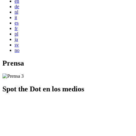
en
de
nl
it
es
fr
pl
ja
sv
no
Prensa
Spot the Dot en los medios