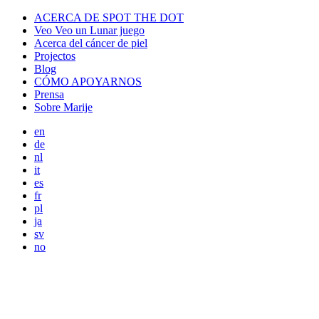
ACERCA DE SPOT THE DOT
Veo Veo un Lunar juego
Acerca del cáncer de piel
Projectos
Blog
CÓMO APOYARNOS
Prensa
Sobre Marije
en
de
nl
it
es
fr
pl
ja
sv
no