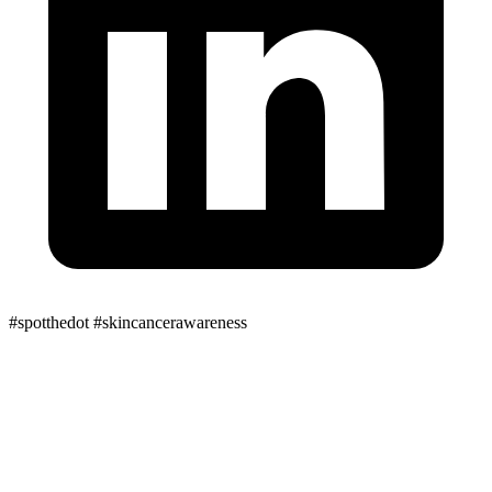
#spotthedot
#skincancerawareness