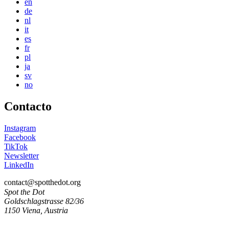
en
de
nl
it
es
fr
pl
ja
sv
no
Contacto
Instagram
Facebook
TikTok
Newsletter
LinkedIn
contact@spotthedot.org
Spot the Dot
Goldschlagstrasse 82/36
1150 Viena, Austria