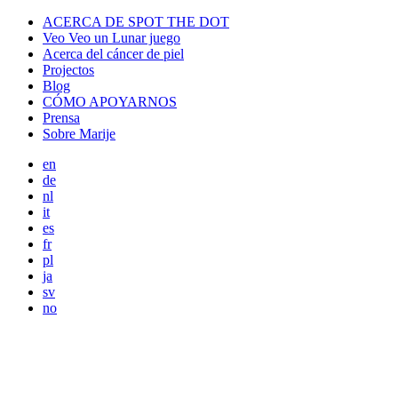
ACERCA DE SPOT THE DOT
Veo Veo un Lunar juego
Acerca del cáncer de piel
Projectos
Blog
CÓMO APOYARNOS
Prensa
Sobre Marije
en
de
nl
it
es
fr
pl
ja
sv
no