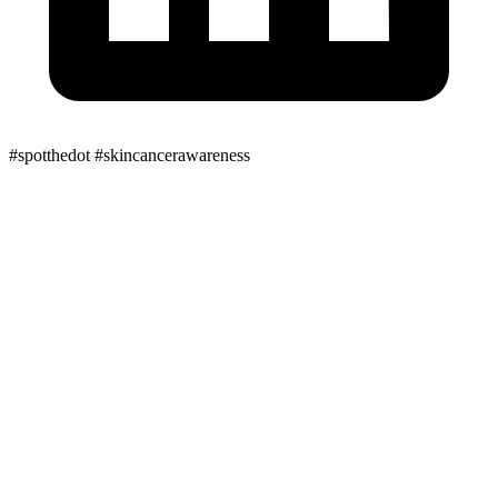
#spotthedot
#skincancerawareness