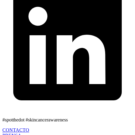
#spotthedot
#skincancerawareness
CONTACTO