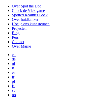
Over Spot the Dot
Check de Vlek game
Spotted Realities Boek
Over huidkanker
Hoe je ons kunt steunen
Projecten
Blog
Pers
Contact
Over Marije
en
de
nl
it
es
fr
pl
ja
sv
no