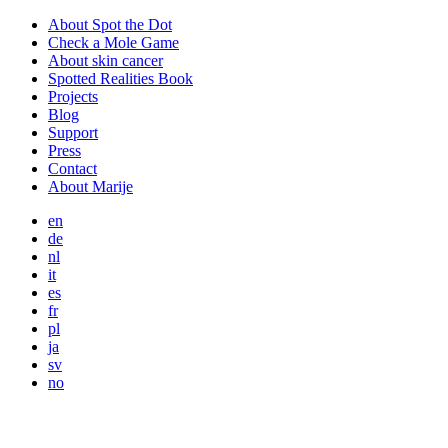
About Spot the Dot
Check a Mole Game
About skin cancer
Spotted Realities Book
Projects
Blog
Support
Press
Contact
About Marije
en
de
nl
it
es
fr
pl
ja
sv
no