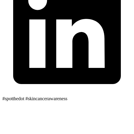
#spotthedot
#skincancerawareness