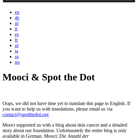
en
de
nl
it
es
fr
pl
ja
sv
no
Mooci & Spot the Dot
Oops, we did not have time yet to translate this page to English. If
you want to help us with translations, please email us via
contact@spotthedot.org
Mooci supported us with a blog about skin cancer and a detailed
story about our foundation. Unfortunately the entire blog is only
available in German. Mooci:
Die Anzahl der