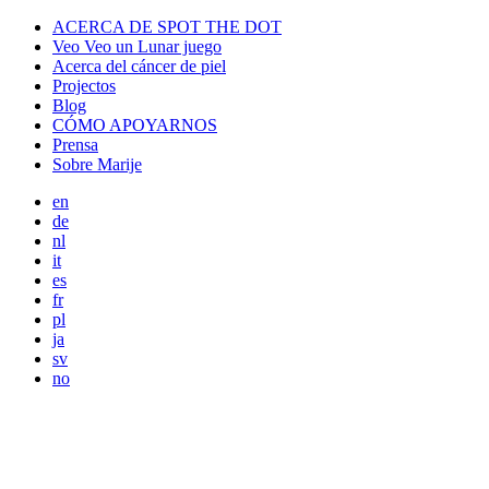
ACERCA DE SPOT THE DOT
Veo Veo un Lunar juego
Acerca del cáncer de piel
Projectos
Blog
CÓMO APOYARNOS
Prensa
Sobre Marije
en
de
nl
it
es
fr
pl
ja
sv
no