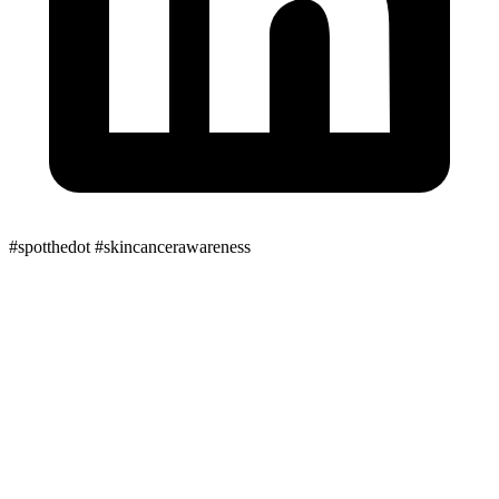
#spotthedot
#skincancerawareness