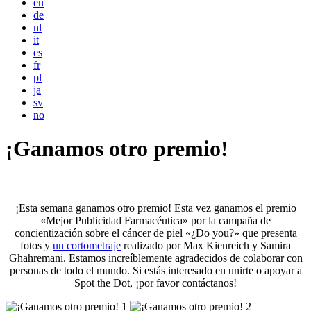
en
de
nl
it
es
fr
pl
ja
sv
no
¡Ganamos otro premio!
¡Esta semana ganamos otro premio! Esta vez ganamos el premio
«Mejor Publicidad Farmacéutica» por la campaña de
concientización sobre el cáncer de piel «¿Do you?» que presenta
fotos y
un cortometraje
realizado por Max Kienreich y Samira
Ghahremani. Estamos increíblemente agradecidos de colaborar con
personas de todo el mundo. Si estás interesado en unirte o apoyar a
Spot the Dot, ¡por favor contáctanos!