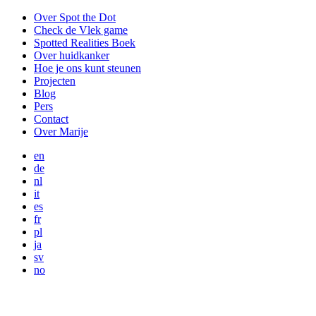
Over Spot the Dot
Check de Vlek game
Spotted Realities Boek
Over huidkanker
Hoe je ons kunt steunen
Projecten
Blog
Pers
Contact
Over Marije
en
de
nl
it
es
fr
pl
ja
sv
no