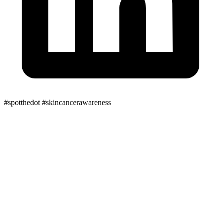
#spotthedot
#skincancerawareness