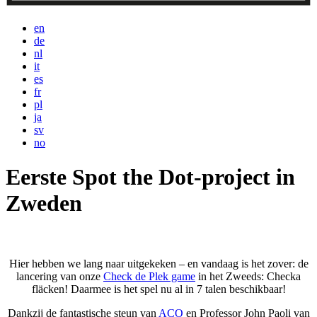
en
de
nl
it
es
fr
pl
ja
sv
no
Eerste Spot the Dot-project in
Zweden
Hier hebben we lang naar uitgekeken – en vandaag is het zover: de
lancering van onze
Check de Plek game
in het Zweeds: Checka
fläcken! Daarmee is het spel nu al in 7 talen beschikbaar!
Dankzij de fantastische steun van
ACO
en Professor John Paoli van