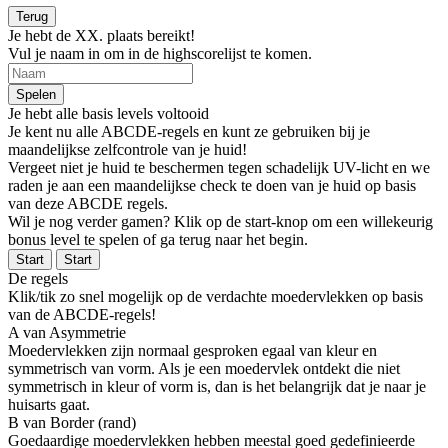
Terug
Je hebt de
XX
. plaats bereikt!
Vul je naam in om in de highscorelijst te komen.
Spelen
Je hebt alle basis levels voltooid
Je kent nu alle ABCDE-regels en kunt ze gebruiken bij je
maandelijkse zelfcontrole van je huid!
Vergeet niet je huid te beschermen tegen schadelijk UV-licht en we
raden je aan een maandelijkse check te doen van je huid op basis
van deze ABCDE regels.
Wil je nog verder gamen? Klik op de start-knop om een ​​willekeurig
bonus level te spelen of ga terug naar het begin.
Start
Start
De regels
Klik/tik zo snel mogelijk op de verdachte moedervlekken op basis
van de ABCDE-regels!
A van Asymmetrie
Moedervlekken zijn normaal gesproken egaal van kleur en
symmetrisch van vorm. Als je een moedervlek ontdekt die niet
symmetrisch in kleur of vorm is, dan is het belangrijk dat je naar je
huisarts gaat.
B van Border (rand)
Goedaardige moedervlekken hebben meestal goed gedefinieerde