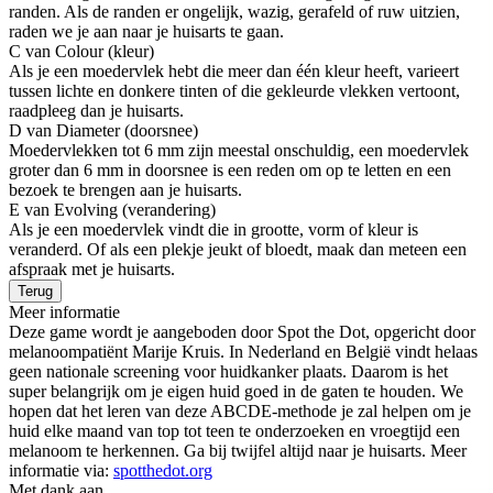
randen. Als de randen er ongelijk, wazig, gerafeld of ruw uitzien,
raden we je aan naar je huisarts te gaan.
C van Colour (kleur)
Als je een moedervlek hebt die meer dan één kleur heeft, varieert
tussen lichte en donkere tinten of die gekleurde vlekken vertoont,
raadpleeg dan je huisarts.
D van Diameter (doorsnee)
Moedervlekken tot 6 mm zijn meestal onschuldig, een moedervlek
groter dan 6 mm in doorsnee is een reden om op te letten en een
bezoek te brengen aan je huisarts.
E van Evolving (verandering)
Als je een moedervlek vindt die in grootte, vorm of kleur is
veranderd. Of als een plekje jeukt of bloedt, maak dan meteen een
afspraak met je huisarts.
Terug
Meer informatie
Deze game wordt je aangeboden door Spot the Dot, opgericht door
melanoompatiënt Marije Kruis. In Nederland en België vindt helaas
geen nationale screening voor huidkanker plaats. Daarom is het
super belangrijk om je eigen huid goed in de gaten te houden. We
hopen dat het leren van deze ABCDE-methode je zal helpen om je
huid elke maand van top tot teen te onderzoeken en vroegtijd een
melanoom te herkennen. Ga bij twijfel altijd naar je huisarts. Meer
informatie via:
spotthedot.org
Met dank aan