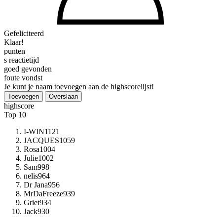
Gefeliciteerd
Klaar!
punten
s reactietijd
goed gevonden
foute vondst
Je kunt je naam toevoegen aan de highscorelijst!
Toevoegen
Overslaan
highscore
Top 10
I-WIN
1121
JACQUES
1059
Rosa
1004
Julie
1002
Sam
998
nelis
964
Dr Jana
956
MrDaFreeze
939
Griet
934
Jack
930