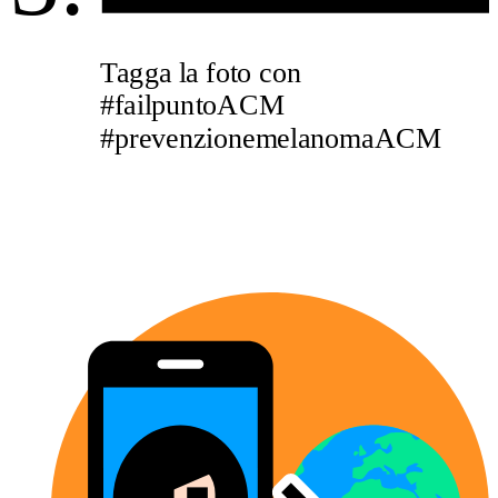
Tagga la foto con
#
fail
punto
ACM
#prevenzione
melanoma
ACM